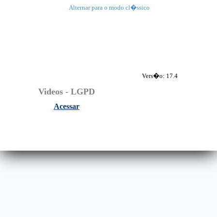
Alternar para o modo cl�ssico
Vers�o:
17.4
Videos - LGPD
Acessar